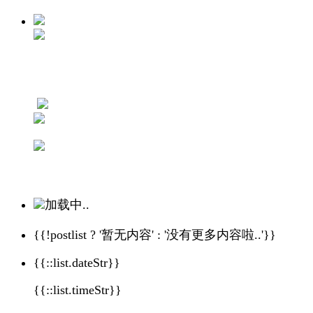
加载中..
{{!postlist ? '暂无内容' : '没有更多内容啦..'}}
{{::list.dateStr}}
{{::list.timeStr}}