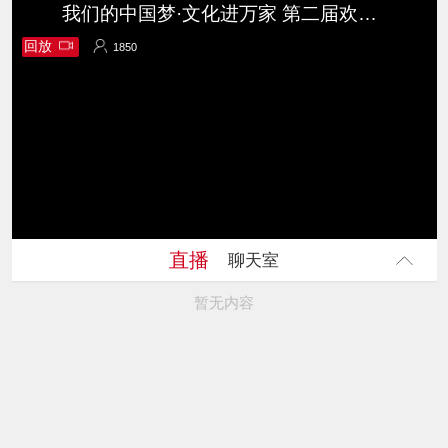
我们的中国梦·文化进万家 第二届欢乐嘉年华“丝路织梦·秀我伊犁” 原创服装秀
回放
1850
1850
直播
聊天室
暂无内容