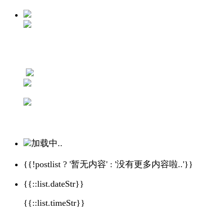
加载中..
{{!postlist ? '暂无内容' : '没有更多内容啦..'}}
{{::list.dateStr}}
{{::list.timeStr}}