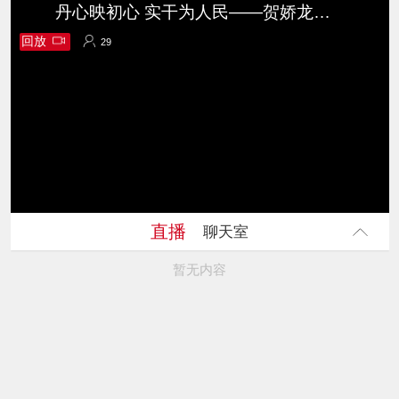
丹心映初心 实干为人民——贺娇龙同志先进事迹报告会
回放
29
29
直播
聊天室
暂无内容