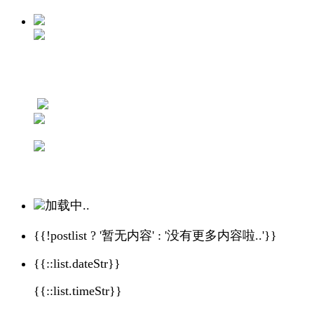
加载中..
{{!postlist ? '暂无内容' : '没有更多内容啦..'}}
{{::list.dateStr}}
{{::list.timeStr}}