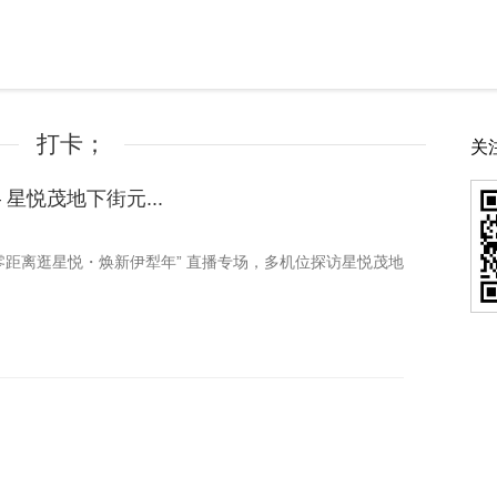
打卡；
关
星悦茂地下街元...
零距离逛星悦・焕新伊犁年” 直播专场，多机位探访星悦茂地