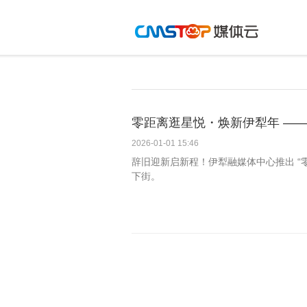
零距离逛星悦・焕新伊犁年 —— 
2026-01-01 15:46
辞旧迎新启新程！伊犁融媒体中心推出 “
下街。